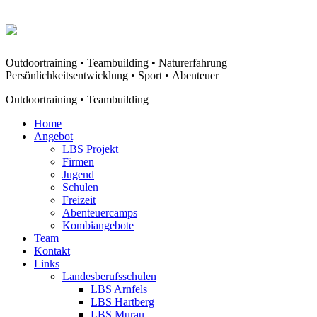
Outdoortraining • Teambuilding • Naturerfahrung
Persönlichkeitsentwicklung • Sport • Abenteuer
Outdoortraining • Teambuilding
Home
Angebot
LBS Projekt
Firmen
Jugend
Schulen
Freizeit
Abenteuercamps
Kombiangebote
Team
Kontakt
Links
Landesberufsschulen
LBS Arnfels
LBS Hartberg
LBS Murau